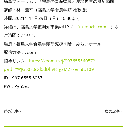
福島フォーラム：「福島の畜産復興と農地再生の最新動向」
講師：林 薫平（福島大学食農学類 准教授）
時間: 2021年11月29日（月）16:30より
詳細は、福島大学復興知事業のHP（
fukkouchi.com
）を
ご訪問ください。
場所：福島大学食農学類研究棟１階 みらいホール
配信方法：zoom
招待リンク：
https://zoom.us/j/99765556057?
pwd=YWJGb0F0cXl0dDhVRTg2M2FzenhtUT09
ID：997 6555 6057
PW：Pyn5eD
前の記事へ
次の記事へ