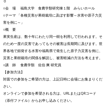
０
○会 場 福島大学 食農学類研究棟１階 みらいホール
○テーマ 「各種災害が果樹栽培に及ぼす影響～水害や原子力災
害を例に～」
○概 要
果実生産は、数十年にわたり同一樹を利用して行われます。そ
のため一度の災害であってもその被害は長期間に及びます。世
界各地で頻発する水害や福島県で発生した原子力災害を例に、
災害と果樹栽培の関係を解説し、被害軽減の方法を考えます。
○講 師 食農学類 佐伯 爽 研究員
【参加方法】
対面での参加をご希望の方は、上記日時に会場にお集まりくだ
さい。
オンラインで参加を希望される方は、URLまたはQRコード
（添付ファイル）からお申し込みください。