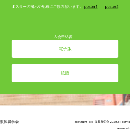
ポスターの掲示や配布にご協力願います。
poster1
poster2
入会申込書
電子版
紙版
復興農学会
copyright（c）復興農学会 2020.all rights
reserved.