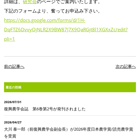
詳細は、
研究会
のページでご案内いたします。
下記のフォームより、奮ってお申込み下さい。
https://docs.google.com/forms/d/1H-
DqFTZ6DvvyQjNLR2X9BW87J7X9QaRGjt8l1XGXxZc/edit?
pli=1
前の記事へ
次の記事へ
最近の投稿
2026/07/31
復興農学会誌 第6巻第2号が発刊されました
2026/04/27
大川 泰一郎（前復興農学会副会長）が2026年度日本農学賞/読売農学賞
を受賞